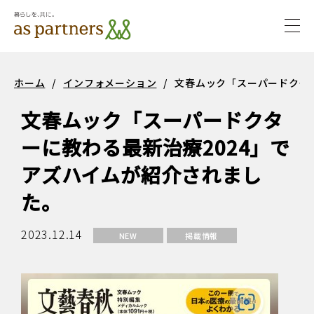
togg
navi
サステ
サステナビ
ホーム
/
インフォメーション
/
文春ムック「スーパードクタ
ナビリ
リティ
文春ムック「スーパードクタ
ティ
ーに教わる最新治療2024」で
アズハイムが紹介されまし
た。
2023.12.14
NEW
掲載情報