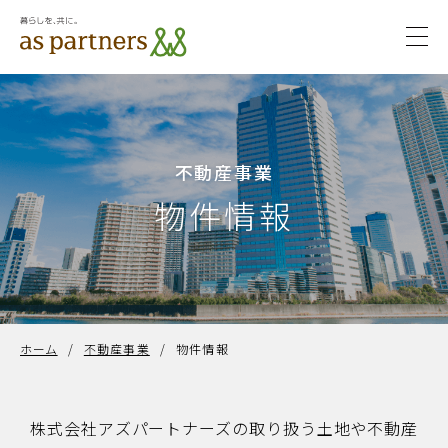
togg
navi
サステ
サステナビ
ナビリ
リティ
不動産事業
ティ
物件情報
ホーム
/
不動産事業
/
物件情報
株式会社アズパートナーズの取り扱う土地や不動産