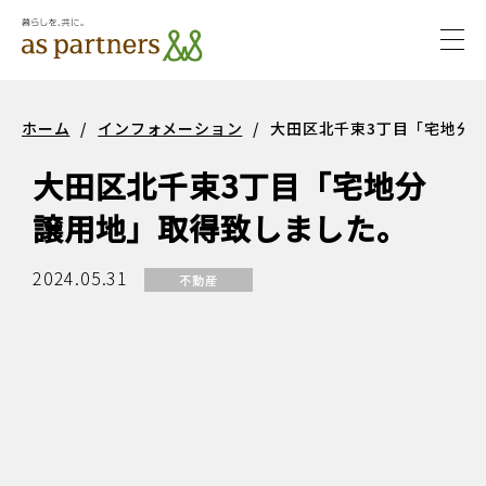
togg
navi
サステ
サステナビ
ホーム
/
インフォメーション
/
大田区北千束3丁目「宅地分
ナビリ
リティ
大田区北千束3丁目「宅地分
ティ
譲用地」取得致しました。
2024.05.31
不動産