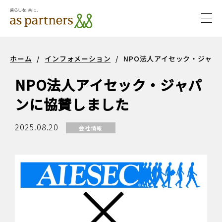
togg
navi
サステ
サステナビ
ホーム
/
インフォメーション
/
NPO法人アイセック・ジャ
ナビリ
リティ
NPO法人アイセック・ジャパ
ティ
ンに協賛しました
2025.08.20
会社情報