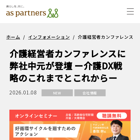
togg
navi
サステ
サステナビ
ホーム
/
インフォメーション
/
介護経営者カンファレンスに
ナビリ
リティ
介護経営者カンファレンスに
ティ
弊社中元が登壇 ー介護DX戦
略のこれまでとこれからー
2026.01.08
NEW
会社情報