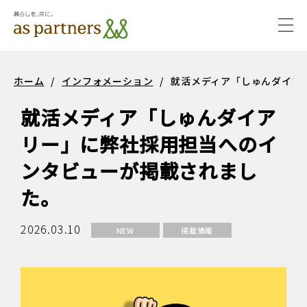
togg
navi
サステ
サステナビ
ホーム
/
インフォメーション
/
就活メディア「しゅんダイア
ナビリ
リティ
就活メディア「しゅんダイア
ティ
リー」に弊社採用担当へのイ
ンタビューが掲載されまし
た。
2026.03.10
NEW
掲載情報