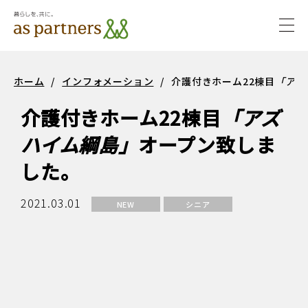
togg
navi
サステ
サステナビ
ホーム
/
インフォメーション
/
介護付きホーム22棟目
「アズ
ナビリ
リティ
介護付きホーム22棟目
「アズ
ティ
ハイム綱島」
オープン致しま
した。
2021.03.01
NEW
シニア