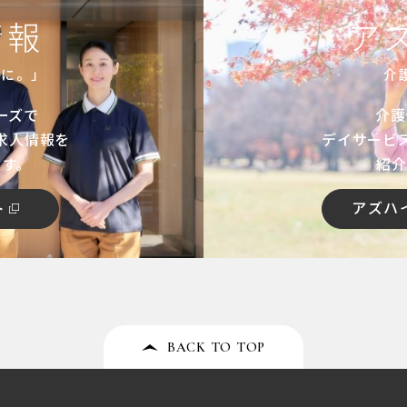
情報
ア
共に。」
介
ーズで
介護
求人情報を
デイサービ
ます。
紹介
ト
アズハ
BACK TO TOP