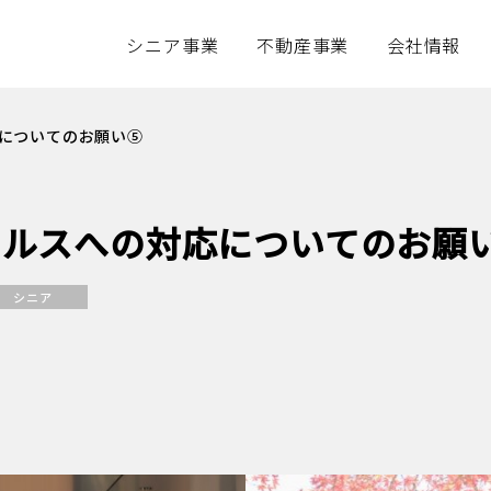
シニア事業
不動産事業
会社情報
シニア事業トップ
不動産事業トップ
サステナビリティ
会社情報トッ
テナビリティ
不動産事業
会社情報
についてのお願い⑤
アズパートナーズの思い
事業アウトライン
企業理念
介護付きホーム（介護付有料老人ホーム）
物件情報
会社概要
ィルスへの対応についてのお願
デイサービス（通所介護）
不動産用地募集
会社沿革
ショートステイ（短期入所生活介護）
アクセス
シニア
役員・組織
各種資料