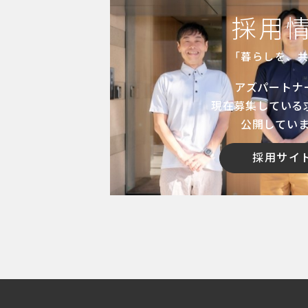
採用
「暮らしを、
アズパートナ
現在募集している
公開してい
採用サイ