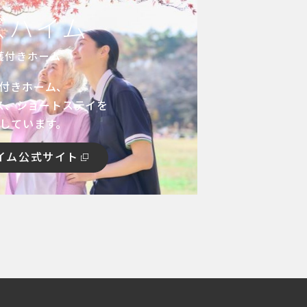
ズハイム
護付きホーム
付きホーム、
ス、ショートステイを
しています。
イム公式サイト