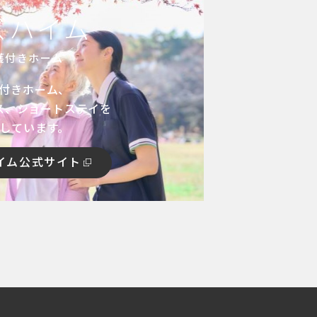
ズハイム
護付きホーム
付きホーム、
ス、ショートステイを
しています。
イム公式サイト