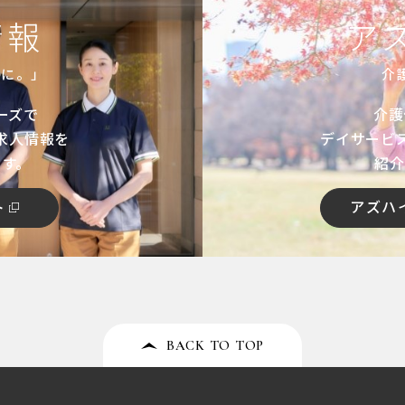
情報
ア
共に。」
介
ーズで
介護
求人情報を
デイサービ
ます。
紹介
ト
アズハ
BACK TO TOP