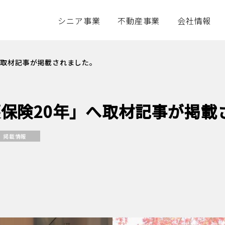
シニア事業
不動産事業
会社情報
シニア事業トップ
不動産事業トップ
サステナビリティ
会社情報トッ
テナビリティ
不動産事業
会社情報
へ取材記事が掲載されました。
アズパートナーズの思い
事業アウトライン
企業理念
介護付きホーム（介護付有料老人ホーム）
物件情報
会社概要
保険20年」へ取材記事が掲載
デイサービス（通所介護）
不動産用地募集
会社沿革
ショートステイ（短期入所生活介護）
アクセス
掲載情報
役員・組織
各種資料