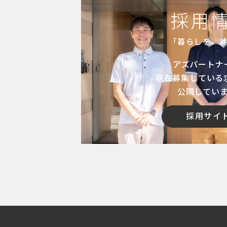
採用
「暮らしを、
アズパートナ
現在募集している
公開してい
採用サイ