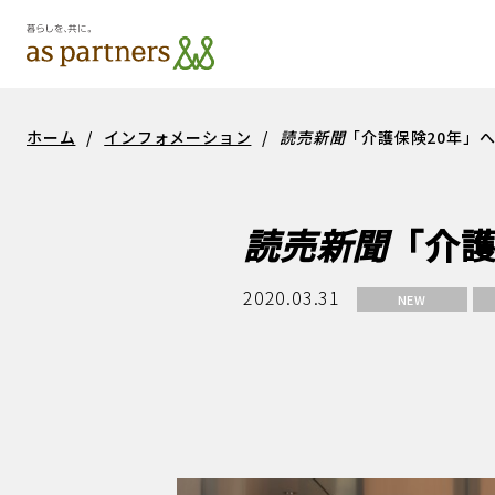
シニア事業
サス
ホーム
/
インフォメーション
/
読売新聞
「介護保険20年」
読売新聞
「介護
2020.03.31
NEW