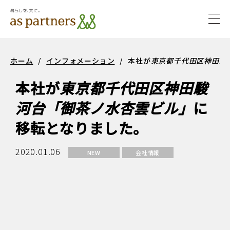
togg
navi
サステ
サステナビ
ホーム
/
インフォメーション
/
本社が
東京都千代田区神田駿
ナビリ
リティ
本社が
東京都千代田区神田駿
ティ
河台「御茶ノ水杏雲ビル」
に
移転となりました。
2020.01.06
NEW
会社情報